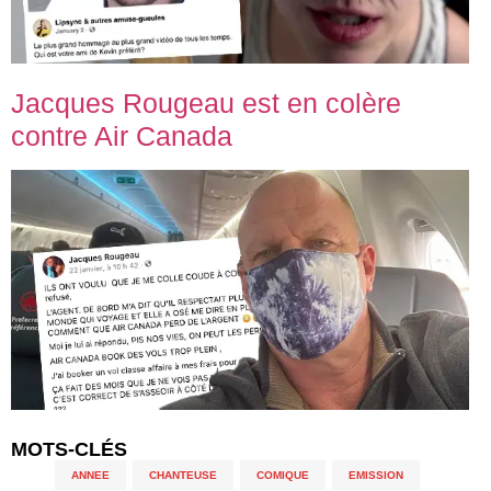
Jacques Rougeau est en colère
contre Air Canada
MOTS-CLÉS
ANNEE
,
CHANTEUSE
,
COMIQUE
,
EMISSION
,