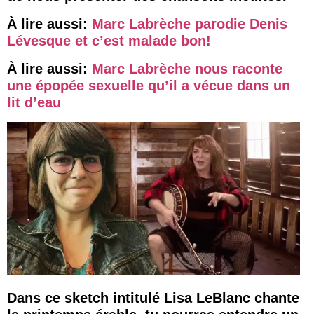
À lire aussi:
Marc Labrèche parodie Denis
Lévesque et c’est malade bon!
À lire aussi:
Marc Labrèche nous raconte
une épopée sexuelle qu’il a vécue dans un
lit d’eau
Dans ce sketch intitulé Lisa LeBlanc chante