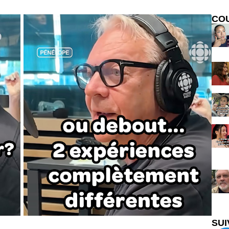
CO
SUI