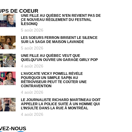
UPS DE COEUR
UNE FILLE AU QUÉBEC N’EN REVIENT PAS DE
CE NOUVEAU RÈGLEMENT DU FESTIVAL
ÎLESONIQ
5 août 2026
LES SOEURS FERRON BRISENT LE SILENCE
SUR LA SAGA DE MAISON LAVANDE
5 août 2026
UNE FILLE AU QUÉBEC VEUT QUE
QUELQU’UN OUVRE UN GARAGE GIRLY POP
4 août 2026
L’AVOCATE VICKY POWELL RÉVÈLE
POURQUOI UN SIMPLE SAPIN AU
RÉTROVISEUR PEUT TE COÛTER UNE
CONTRAVENTION
4 août 2026
LE JOURNALISTE RICHARD MARTINEAU DOIT
APPELER LA POLICE SUITE À UN HOMME QUI
L’INSULTE DANS LA RUE À MONTRÉAL
4 août 2026
VEZ-NOUS