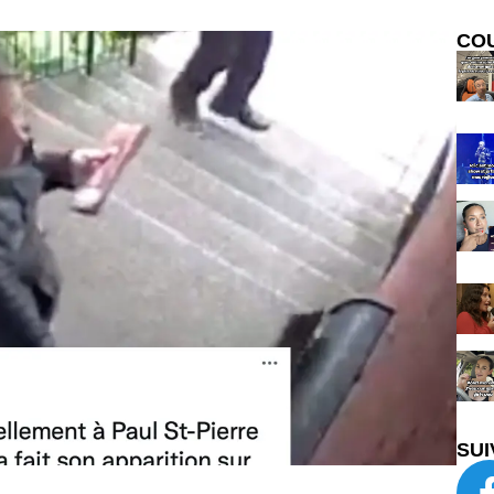
CO
SUI