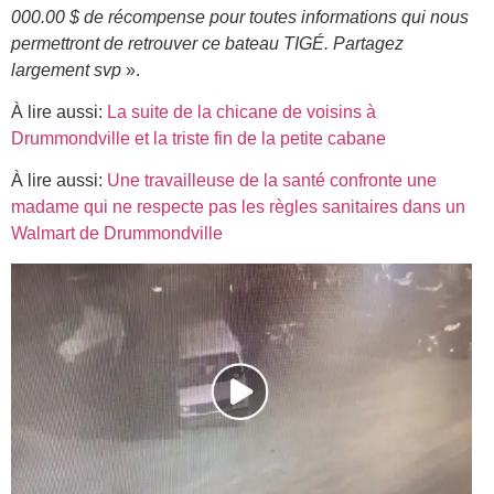
000.00 $ de récompense pour toutes informations qui nous
permettront de retrouver ce bateau TIGÉ. Partagez
largement svp
».
À lire aussi:
La suite de la chicane de voisins à
Drummondville et la triste fin de la petite cabane
À lire aussi:
Une travailleuse de la santé confronte une
madame qui ne respecte pas les règles sanitaires dans un
Walmart de Drummondville