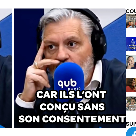
CO
SUI