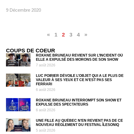
9 Décembre 2020
«
1
2
3
4
»
COUPS DE COEUR
ROXANE BRUNEAU REVIENT SUR L’INCIDENT OÙ
ELLE A EXPULSÉ DES MORONS DE SON SHOW
7 août 2026
LUC POIRIER DÉVOILE L’OBJET QUI A LE PLUS DE
VALEUR À SES YEUX ET CE N’EST PAS SES
FERRARI
6 août 2026
ROXANE BRUNEAU INTERROMPT SON SHOW ET
EXPULSE DES SPECTATEURS
6 août 2026
UNE FILLE AU QUÉBEC N’EN REVIENT PAS DE CE
NOUVEAU RÈGLEMENT DU FESTIVAL ÎLESONIQ
5 août 2026