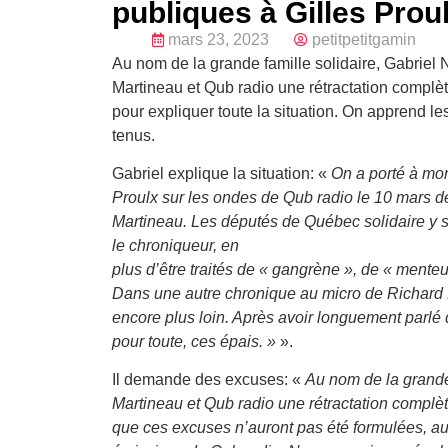
publiques à Gilles Prou
mars 23, 2023
petitpetitgamin
Au nom de la grande famille solidaire, Gabrie
Martineau et Qub radio une rétractation complèt
pour expliquer toute la situation. On apprend l
tenus.
Gabriel explique la situation: «
On a porté à mon
Proulx sur les ondes de Qub radio le 10 mars de
Martineau. Les députés de Québec solidaire y so
le chroniqueur, en
plus d’être traités de « gangrène », de « menteur
Dans une autre chronique au micro de Richard M
encore plus loin. Après avoir longuement parlé 
pour toute, ces épais. »
».
Il demande des excuses: «
Au nom de la grande 
Martineau et Qub radio une rétractation complè
que ces
excuses n’auront pas été formulées, a