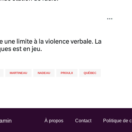
,
MARTINEAU
,
NADEAU
,
PROULX
,
QUÉBEC
,
Gamin
À propos
Contact
Politique de c