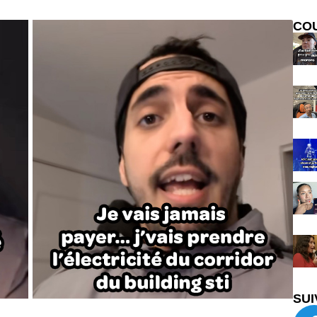
CO
SUI