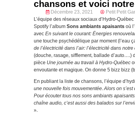
chansons et voici notre
Décembre 23, 2021
Petit Petit G
L’équipe des réseaux sociaux d’Hydro-Québec a 
Spotify l’album
Sons ambiants apaisants
où l
avec
En suivant le courant: Énergies renouvela
une touche psychédélique par moment (l’eau ça 
de l’électricité dans l’air: l’électricité dans notr
(douche, rasage, sifflement, ballade d’auto….) d
pièce
Une journée au travail à Hydro-Québec
où
envoutante et magique. On donne 5 bizz bizz (brui
En publiant la liste de chansons, l’équipe d’hy
une nouvelle fois mouvementée. Alors on s’est di
Pour écouter tous nos sons ambiants apaisants,
chaîne audio, c’est aussi des balados sur l’en
».