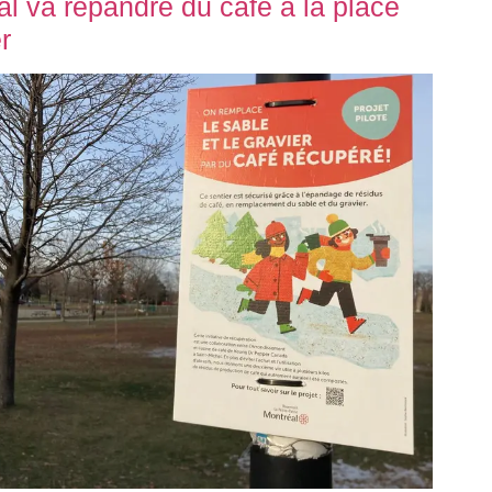
l va répandre du café à la place
r