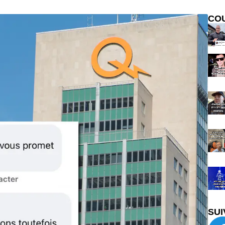
CO
SUI