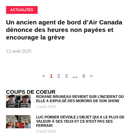
ACTUALITÉS
Un ancien agent de bord d’Air Canada
dénonce des heures non payées et
encourage la grève
13 août 2025
«
1
2
3
…
6
»
COUPS DE COEUR
ROXANE BRUNEAU REVIENT SUR L’INCIDENT OÙ
ELLE A EXPULSÉ DES MORONS DE SON SHOW
7 août 2026
LUC POIRIER DÉVOILE L’OBJET QUI A LE PLUS DE
VALEUR À SES YEUX ET CE N’EST PAS SES
FERRARI
6 août 2026