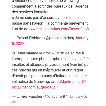
d’influenceurs du vol nolisé de Sunwing
commencent à sortir des bureaux de l’Agence
des services frontaliers:
« Je ne suis pas d’accord avec ce qui s’est
passé dans l’avion » a commenté brièvement
l’un de deux
#rcmtl
pic.twitter.com/TaxwxlJjqW
— Pascal Robidas (@pascalrobidas)
January
6, 2022
«C’était malade le gros!» En fin de soirée à
l’aéroport, notre photographe et moi avons été
insultés et attaqués physiquement (voir fin) par
cet individu qui dit n’éprouver aucun regret
d’avoir pris part au party d’influenceurs sur le
vol nolisé de Sunwing.
@JdeMontreal
#JDM
pic.twitter.com/sZqedoa3dP
— Olivier Faucher (@ofaucher97)
January 6,
2022