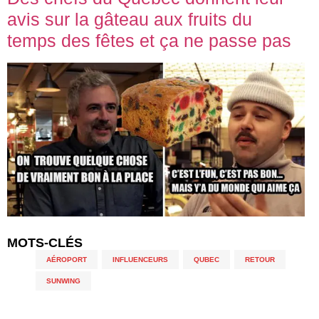
avis sur la gâteau aux fruits du
temps des fêtes et ça ne passe pas
MOTS-CLÉS
AÉROPORT
,
INFLUENCEURS
,
QUBEC
,
RETOUR
,
SUNWING