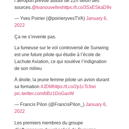
l’aéroport prévue autour de 22h selon des
sources.
@tvanouvelles
https://t.co/3SxESkaD9v
— Yves Poirier (@poirieryvesTVA)
January 6,
2022
Ça ne s’invente pas.
La fumeuse sur le vol controversé de Sunwing
est une future pilote qui étudie à l’école de
Lachute Aviation, ce qui soulève l’indignation
de son milieu
À droite, la jeune femme pilote un avion durant
sa formation
#JDM
https://t.co/2p1cTcllwi
pic.twitter.com/bBz1DoGaoW
— Francis Pilon (@FrancisPilon_)
January 6,
2022
Les premiers membres du groupe