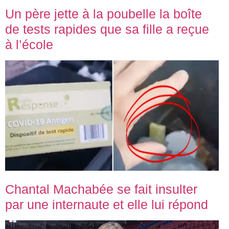
Un père jette à la poubelle la boîte
de tests rapides que sa fille a reçue
à l’école
Chantal Machabée se fait insulter
par une internaute et elle lui répond