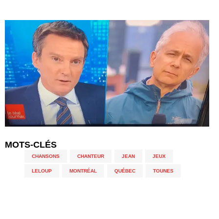
MOTS-CLÉS
CHANSONS
,
CHANTEUR
,
JEAN
,
JEUX
,
LELOUP
,
MONTRÉAL
,
QUÉBEC
,
TOUNES