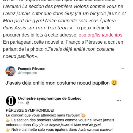
l’avouer! La section des premiers violons comme vous ne
l’avez jamais entendue dans 𝘎𝘶𝘺 𝘺’𝘢 𝘶𝘯 𝘣𝘪𝘤𝘺𝘤𝘭𝘦 𝘫𝘢𝘶𝘯𝘦 et
𝘔𝘰𝘯 𝘱𝘳𝘰𝘧 𝘥𝘦 𝘨𝘺𝘮! Notre clarinette solo vous épatera
dans 𝘈𝘴𝘴𝘪𝘴 𝘴𝘶𝘳 𝘮𝘰𝘯 𝘵𝘳𝘢𝘤𝘵𝘦𝘶𝘳!
». Tu peux même te
procurer des billets à cette adresse:
osq.org/fishandchips
.
En partageant cette nouvelle, François Pérusse a écrit en
parlant de la photo: «
J’avais déjà enfilé mon costume
noeud papillon
».