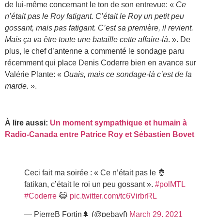
de lui-même concernant le ton de son entrevue: «
Ce
n’était pas le Roy fatigant. C’était le Roy un petit peu
gossant, mais pas fatigant. C’est sa première, il revient.
Mais ça va être toute une bataille cette affaire-là
. ». De
plus, le chef d’antenne a commenté le sondage paru
récemment qui place Denis Coderre bien en avance sur
Valérie Plante: «
Ouais, mais ce sondage-là c’est de la
marde.
».
À lire aussi:
Un moment sympathique et humain à
Radio-Canada entre Patrice Roy et Sébastien Bovet
Ceci fait ma soirée : « Ce n’était pas le 🤴
fatikan, c’était le roi un peu gossant ».
#polMTL
#Coderre
😹
pic.twitter.com/tc6VirbrRL
— PierreB Fortin🌲 (@pebayf)
March 29, 2021