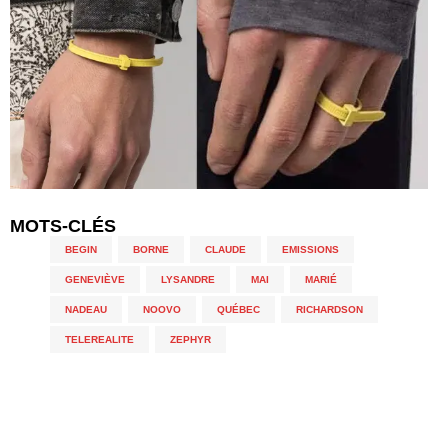
MOTS-CLÉS
BEGIN
,
BORNE
,
CLAUDE
,
EMISSIONS
,
GENEVIÈVE
,
LYSANDRE
,
MAI
,
MARIÉ
,
NADEAU
,
NOOVO
,
QUÉBEC
,
RICHARDSON
,
TELEREALITE
,
ZEPHYR