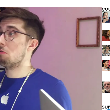
CO
SUI