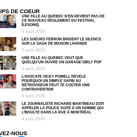
UPS DE COEUR
UNE FILLE AU QUÉBEC N’EN REVIENT PAS DE
CE NOUVEAU RÈGLEMENT DU FESTIVAL
ÎLESONIQ
5 août 2026
LES SOEURS FERRON BRISENT LE SILENCE
SUR LA SAGA DE MAISON LAVANDE
5 août 2026
UNE FILLE AU QUÉBEC VEUT QUE
QUELQU’UN OUVRE UN GARAGE GIRLY POP
4 août 2026
L’AVOCATE VICKY POWELL RÉVÈLE
POURQUOI UN SIMPLE SAPIN AU
RÉTROVISEUR PEUT TE COÛTER UNE
CONTRAVENTION
4 août 2026
LE JOURNALISTE RICHARD MARTINEAU DOIT
APPELER LA POLICE SUITE À UN HOMME QUI
L’INSULTE DANS LA RUE À MONTRÉAL
4 août 2026
VEZ-NOUS