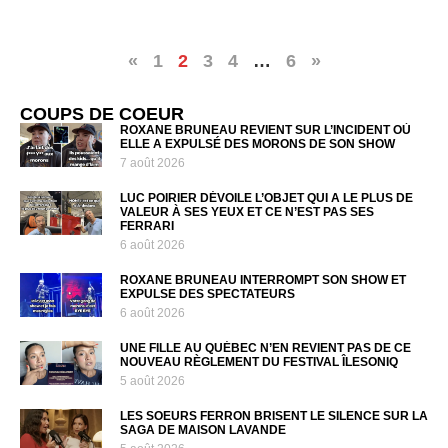
«
1
2
3
4
…
6
»
COUPS DE COEUR
ROXANE BRUNEAU REVIENT SUR L’INCIDENT OÙ
ELLE A EXPULSÉ DES MORONS DE SON SHOW
7 août 2026
LUC POIRIER DÉVOILE L’OBJET QUI A LE PLUS DE
VALEUR À SES YEUX ET CE N’EST PAS SES
FERRARI
6 août 2026
ROXANE BRUNEAU INTERROMPT SON SHOW ET
EXPULSE DES SPECTATEURS
6 août 2026
UNE FILLE AU QUÉBEC N’EN REVIENT PAS DE CE
NOUVEAU RÈGLEMENT DU FESTIVAL ÎLESONIQ
5 août 2026
LES SOEURS FERRON BRISENT LE SILENCE SUR LA
SAGA DE MAISON LAVANDE