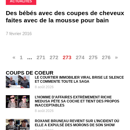
ACTUALITÉS
Des bébés avec des coupes de cheveux
faites avec de la mousse pour bain
7 février 2016
«
1
…
271
272
273
274
275
276
»
COUPS DE COEUR
LE COURTIER IMMOBILIER VIRAL BRISE LE SILENCE
ET COMMENTE TOUTE LA SAGA
8 août 2026
L’HOMME D’AFFAIRES EXTRÊMEMENT RICHE
MEDUSA PÈTE SA COCHE ET TIENT DES PROPOS
INACCEPTABLES
8 août 2026
ROXANE BRUNEAU REVIENT SUR L’INCIDENT OÙ
ELLE A EXPULSÉ DES MORONS DE SON SHOW