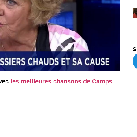
S
avec
les meilleures chansons de Camps