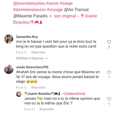
@joaniebeaulieu
#avion
#siege
#dormirenelavion
#voyage
@Air Transat
@Maxime Paradis
♬ son original – 🌴Joanie
Beaulieu🌴🎮♟️