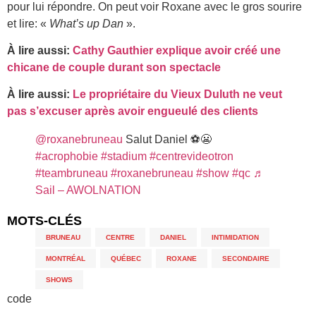
pour lui répondre. On peut voir Roxane avec le gros sourire
et lire: «
What’s up Dan
».
À lire aussi:
Cathy Gauthier explique avoir créé une
chicane de couple durant son spectacle
À lire aussi:
Le propriétaire du Vieux Duluth ne veut
pas s’excuser après avoir engueulé des clients
@roxanebruneau
Salut Daniel ⚽️😬
#acrophobie
#stadium
#centrevideotron
#teambruneau
#roxanebruneau
#show
#qc
♬
Sail – AWOLNATION
MOTS-CLÉS
BRUNEAU
,
CENTRE
,
DANIEL
,
INTIMIDATION
,
MONTRÉAL
,
QUÉBEC
,
ROXANE
,
SECONDAIRE
,
SHOWS
code