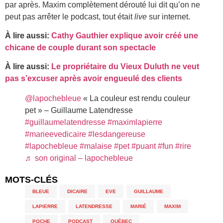
par après. Maxim complètement dérouté lui dit qu’on ne
peut pas arrêter le podcast, tout était
live
sur internet.
À lire aussi:
Cathy Gauthier explique avoir créé une
chicane de couple durant son spectacle
À lire aussi:
Le propriétaire du Vieux Duluth ne veut
pas s’excuser après avoir engueulé des clients
@lapochebleue
« La couleur est rendu couleur
pet » – Guillaume Latendresse
#guillaumelatendresse
#maximlapierre
#marieevedicaire
#lesdangereuse
#lapochebleue
#malaise
#pet
#puant
#fun
#rire
♬ son original – lapochebleue
MOTS-CLÉS
BLEUE
,
DICAIRE
,
EVE
,
GUILLAUME
,
LAPIERRE
,
LATENDRESSE
,
MARIÉ
,
MAXIM
,
POCHE
,
PODCAST
,
QUÉBEC