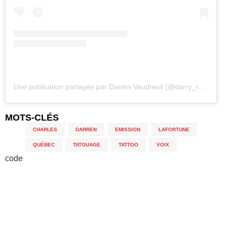
Une publication partagée par Darren Vaudreuil (@darry_rsvp)
MOTS-CLÉS
CHARLES
,
DARREN
,
EMISSION
,
LAFORTUNE
,
QUÉBEC
,
TATOUAGE
,
TATTOO
,
VOIX
code