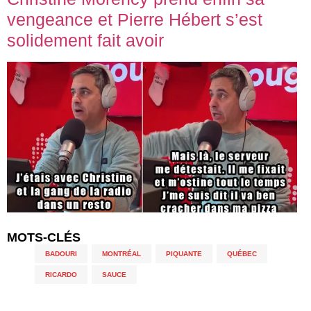
vengeance et Pierre Hébert s’est
solidement fait avoir
MOTS-CLÉS
BADOURI
,
MONTRÉAL
,
PIQUANTE
,
QUÉBEC
,
RICARDO
,
SAUCE