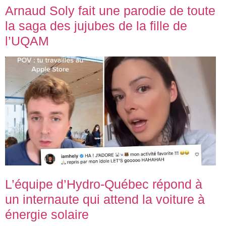
Arnaud Soly fait une parodie de toute
la saga des jujubes de la fille de
l’UQAM
L’équipe d’Hydro-Québec répond à
un internaute qui attend la voiture à
énergie solaire