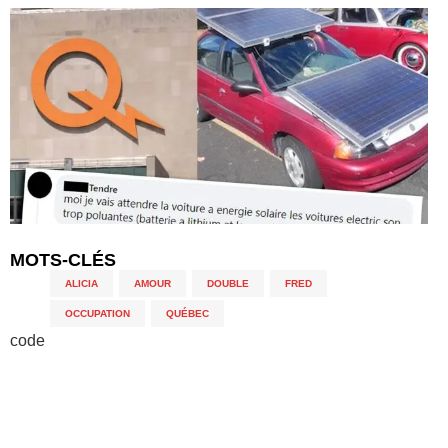
MOTS-CLÉS
ALICIA
,
AMOUR
,
DOUBLE
,
FRED
,
OCCUPATION
,
QUÉBEC
code