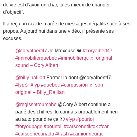
de vie est d’avoir un char, tu es mieux de changer
d’objectif.
Il a reçu un raz-de-marée de messages négatifs suite à ses
propos. Aujourd’hui dans une vidéo, il présente ses
excuses.
@coryalbert47
Je M’excuse ❤️
#coryalbert47
#immobilierquebec
#immobilierqc
♬ original
sound – Cory Albert
@billy_ralliart
Farmer la dont @coryalbert47
#fypシ
#fyp
#quebec
#carpassion
♬ son
original – Billy_Ralliart
@regisshtroumphe
@Cory Albert continue a
parlé des chiffres, tu connais probablement rien
au auto pour dire ça 🙂
#fyp
#pourtoi
#foryoupage
#pourtoii
#carscenetiktok
#car
#carscenecanada
#trash
#camionneurqc