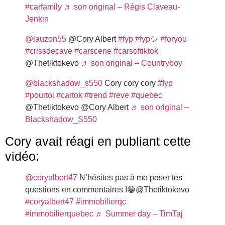
#carfamily
♬ son original – Régis Claveau-
Jenkin
@lauzon55
@Cory Albert
#fyp
#fypシ
#foryou
#crissdecave
#carscene
#carsoftiktok
@Thetiktokevo
♬ son original – Countryboy
@blackshadow_s550
Cory cory cory
#fyp
#pourtoi
#cartok
#trend
#reve
#quebec
@Thetiktokevo @Cory Albert
♬ son original –
Blackshadow_S550
Cory avait réagi en publiant cette
vidéo:
@coryalbert47
N’hésites pas à me poser tes
questions en commentaires !😁@Thetiktokevo
#coryalbert47
#immobilierqc
#immobilierquebec
♬ Summer day – TimTaj