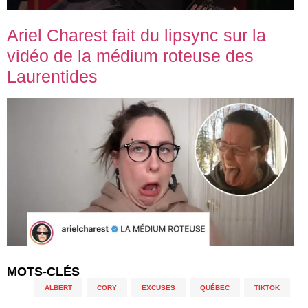
Ariel Charest fait du lipsync sur la
vidéo de la médium roteuse des
Laurentides
MOTS-CLÉS
ALBERT
,
CORY
,
EXCUSES
,
QUÉBEC
,
TIKTOK