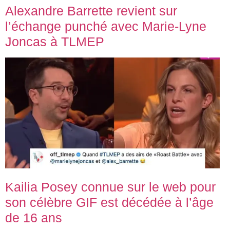
Alexandre Barrette revient sur
l’échange punché avec Marie-Lyne
Joncas à TLMEP
Kailia Posey connue sur le web pour
son célèbre GIF est décédée à l’âge
de 16 ans