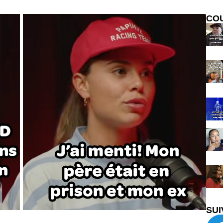
CO
SUI