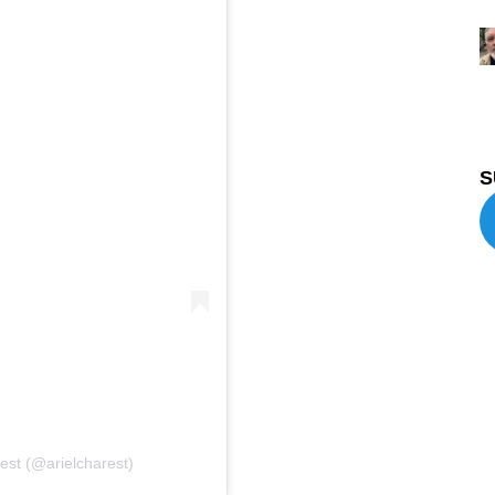
S
est (@arielcharest)