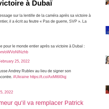
ictoire à Dubaï
sage sur la lentille de la caméra après sa victoire à
r, il a écrit au feutre « Pas de guerre, SVP ». La
pour le monde entier après sa victoire à Dubaï :
r.com/oWVoNlNzhb
ebruary 25, 2022
 Russe Andrey Rublev au lieu de signer son
ncontre.
#Ukraine
https://t.co/AxMI6I0lqj
25, 2022
eur qu’il va remplacer Patrick