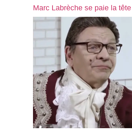
Marc Labrèche se paie la têt