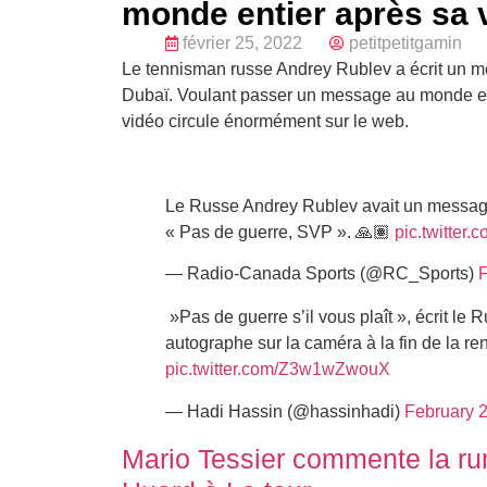
monde entier après sa v
février 25, 2022
petitpetitgamin
Le tennisman russe Andrey Rublev a écrit un mes
Dubaï. Voulant passer un message au monde entie
vidéo circule énormément sur le web.
Le Russe Andrey Rublev avait un message 
« Pas de guerre, SVP ». 🙏🏽
pic.twitte
— Radio-Canada Sports (@RC_Sports)
F
»Pas de guerre s’il vous plaît », écrit le
autographe sur la caméra à la fin de la re
pic.twitter.com/Z3w1wZwouX
— Hadi Hassin (@hassinhadi)
February 
Mario Tessier commente la rum