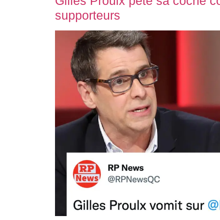
Gilles Proulx pète sa coche c
supporteurs