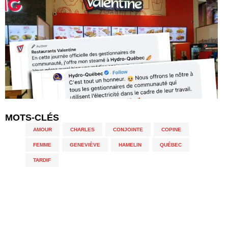
MOTS-CLÉS
AMOUR
,
CHARLES
,
CONJOINTE
,
COPINE
,
FEMME
,
GENEVIÈVE
,
HAMELIN
,
QUÉBEC
,
TARDIF