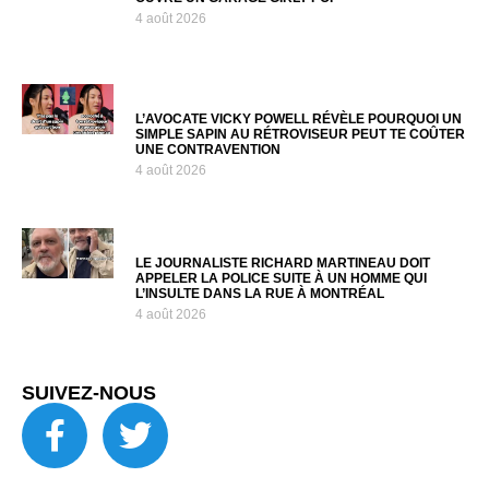
4 août 2026
L’AVOCATE VICKY POWELL RÉVÈLE POURQUOI UN
SIMPLE SAPIN AU RÉTROVISEUR PEUT TE COÛTER
UNE CONTRAVENTION
4 août 2026
LE JOURNALISTE RICHARD MARTINEAU DOIT
APPELER LA POLICE SUITE À UN HOMME QUI
L’INSULTE DANS LA RUE À MONTRÉAL
4 août 2026
SUIVEZ-NOUS