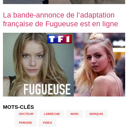
La bande-annonce de l’adaptation
française de Fugueuse est en ligne
MOTS-CLÉS
DOCTEUR
,
LABRECHE
,
MARC
,
MARQUIS
,
PARODIE
,
VIDEO