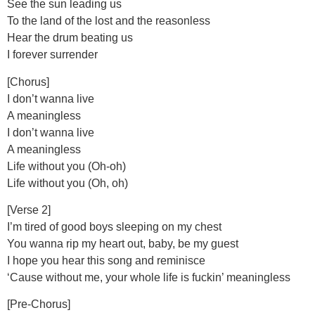
See the sun leading us
To the land of the lost and the reasonless
Hear the drum beating us
I forever surrender
[Chorus]
I don’t wanna live
A meaningless
I don’t wanna live
A meaningless
Life without you (Oh-oh)
Life without you (Oh, oh)
[Verse 2]
I’m tired of good boys sleeping on my chest
You wanna rip my heart out, baby, be my guest
I hope you hear this song and reminisce
‘Cause without me, your whole life is fuckin’ meaningless
[Pre-Chorus]