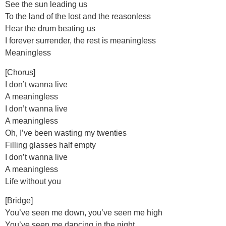
See the sun leading us
To the land of the lost and the reasonless
Hear the drum beating us
I forever surrender, the rest is meaningless
Meaningless
[Chorus]
I don’t wanna live
A meaningless
I don’t wanna live
A meaningless
Oh, I’ve been wasting my twenties
Filling glasses half empty
I don’t wanna live
A meaningless
Life without you
[Bridge]
You’ve seen me down, you’ve seen me high
You’ve seen me dancing in the night