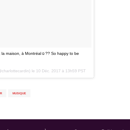
à la maison, à Montréal☺️?? So happy to be
@charlottecardin) le
10 Déc. 2017 à 13h59 PST
R
,
MUSIQUE