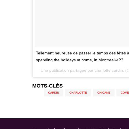
Tellement heureuse de passer le temps des fêtes 
spending the holidays at home, in Montreal☺️??
Une publication partagée par charlotte cardin. (
MOTS-CLÉS
CARDIN
,
CHARLOTTE
,
CHICANE
,
COVE