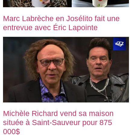
Marc Labrèche en Josélito fait une
entrevue avec Éric Lapointe
Michèle Richard vend sa maison
située à Saint-Sauveur pour 875
000$