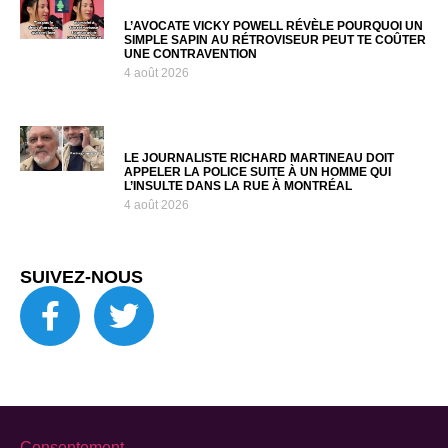
L’AVOCATE VICKY POWELL RÉVÈLE POURQUOI UN
SIMPLE SAPIN AU RÉTROVISEUR PEUT TE COÛTER
UNE CONTRAVENTION
4 août 2026
LE JOURNALISTE RICHARD MARTINEAU DOIT
APPELER LA POLICE SUITE À UN HOMME QUI
L’INSULTE DANS LA RUE À MONTRÉAL
4 août 2026
SUIVEZ-NOUS
Consentement