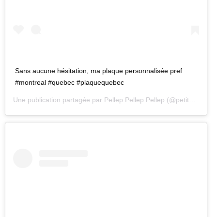
Sans aucune hésitation, ma plaque personnalisée pref
#montreal #quebec #plaquequebec
Une publication partagée par
Pellep Pellep Pellep
(@petitpetitgamin) le