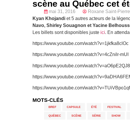
scène au Québec cet ét
mai 31, 2016
Roxane Saint-Pierre
Kyan
Khojandi
et 5 autres acteurs de la légend
Navo, Shirley Souagnon
et
Yacine Belhouss
Les billets sont disponibles juste
ici
. En attenda
https://www.youtube.com/watch?v=1jkfka8clOc
https://www.youtube.com/watch?v=4cZnilr-mUI
https://www.youtube.com/watch?v=aO6pE2QJ
https://www.youtube.com/watch?v=9aDHA6F
https://www.youtube.com/watch?v=TUiVBpo1q
MOTS-CLÉS
BREF
,
CAPSULE
,
ÉTÉ
,
FESTIVAL
,
QUÉBEC
,
SCÈNE
,
SÉRIE
,
SHOW
,