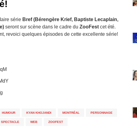
é!
aire série
Bref (
Bérengère Krief, Baptiste Lecaplain,
e
)
seront sur scène dans le cadre du
ZooFest
cet été.
nt, revoici quelques épisodes de cette excellente série!
8qM
EMdY
fg
HUMOUR
,
KYAN KHOJANDI
,
MONTRÉAL
,
PERSONNAGE
,
SPECTACLE
,
WEB
,
ZOOFEST