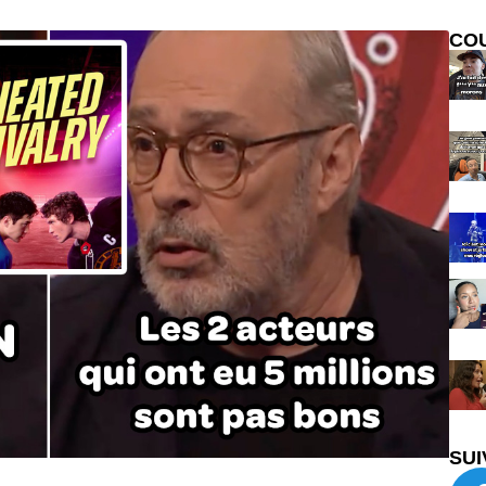
CO
SUI