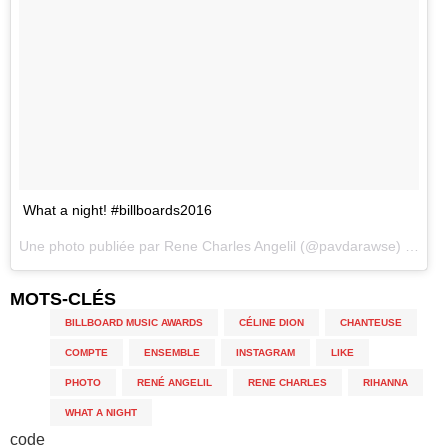
What a night! #billboards2016
Une photo publiée par Rene Charles Angelil (@pavdarawse) le
22 
MOTS-CLÉS
BILLBOARD MUSIC AWARDS
,
CÉLINE DION
,
CHANTEUSE
,
COMPTE
,
ENSEMBLE
,
INSTAGRAM
,
LIKE
,
PHOTO
,
RENÉ ANGELIL
,
RENE CHARLES
,
RIHANNA
,
WHAT A NIGHT
code