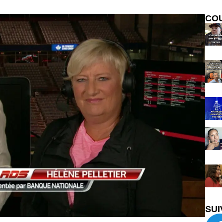
CO
SUI