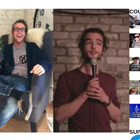
CO
SUI