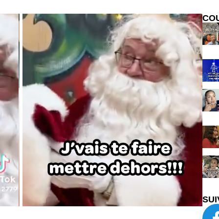
CO
SUI