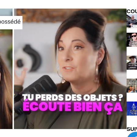
CO
SUI