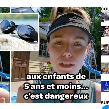
CO
SUI