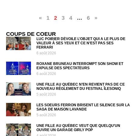
«
1
2
3
4
…
6
»
COUPS DE COEUR
LUC POIRIER DÉVOILE L’OBJET QUI A LE PLUS DE
VALEUR À SES YEUX ET CE N’EST PAS SES
FERRARI
6 août 2026
ROXANE BRUNEAU INTERROMPT SON SHOW ET
EXPULSE DES SPECTATEURS
6 août 2026
UNE FILLE AU QUÉBEC N’EN REVIENT PAS DE CE
NOUVEAU RÈGLEMENT DU FESTIVAL ÎLESONIQ
5 août 2026
LES SOEURS FERRON BRISENT LE SILENCE SUR LA
SAGA DE MAISON LAVANDE
5 août 2026
UNE FILLE AU QUÉBEC VEUT QUE QUELQU’UN
OUVRE UN GARAGE GIRLY POP
4 août 2026