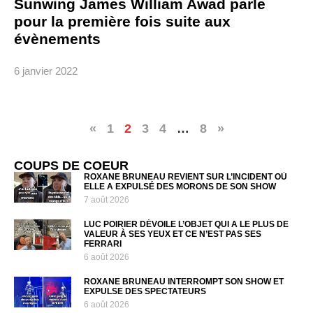
Sunwing James William Awad parle
pour la première fois suite aux
évènements
6 janvier 2022
«
1
2
3
4
…
8
»
COUPS DE COEUR
ROXANE BRUNEAU REVIENT SUR L’INCIDENT OÙ
ELLE A EXPULSÉ DES MORONS DE SON SHOW
7 août 2026
LUC POIRIER DÉVOILE L’OBJET QUI A LE PLUS DE
VALEUR À SES YEUX ET CE N’EST PAS SES
FERRARI
6 août 2026
ROXANE BRUNEAU INTERROMPT SON SHOW ET
EXPULSE DES SPECTATEURS
6 août 2026