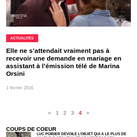
ACTUALITÉS
Elle ne s’attendait vraiment pas à
recevoir une demande en mariage en
assistant à l’émission télé de Marina
Orsini
1 février 2016
«
1
2
3
4
»
COUPS DE COEUR
LUC POIRIER DÉVOILE L’OBJET QUI A LE PLUS DE