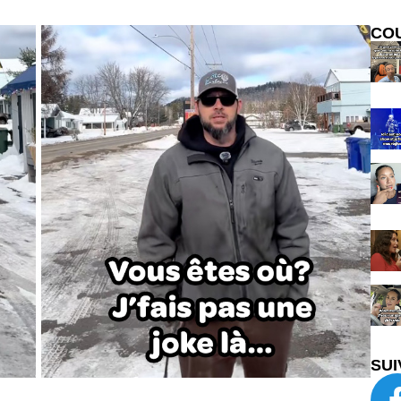
CO
SUI