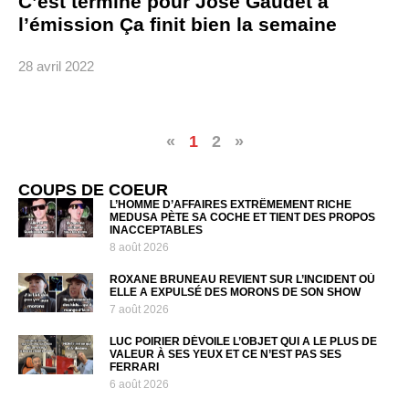
C’est terminé pour José Gaudet à
l’émission Ça finit bien la semaine
28 avril 2022
«
1
2
»
COUPS DE COEUR
L’HOMME D’AFFAIRES EXTRÊMEMENT RICHE
MEDUSA PÈTE SA COCHE ET TIENT DES PROPOS
INACCEPTABLES
8 août 2026
ROXANE BRUNEAU REVIENT SUR L’INCIDENT OÙ
ELLE A EXPULSÉ DES MORONS DE SON SHOW
7 août 2026
LUC POIRIER DÉVOILE L’OBJET QUI A LE PLUS DE
VALEUR À SES YEUX ET CE N’EST PAS SES
FERRARI
6 août 2026