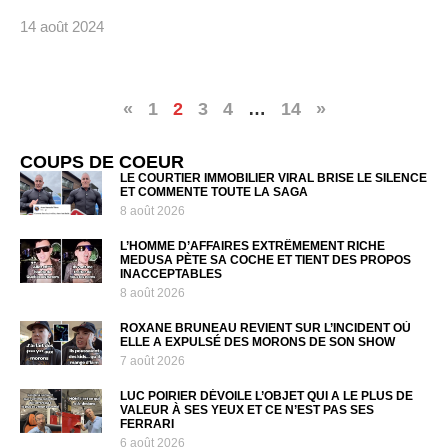
14 août 2024
«
1
2
3
4
…
14
»
COUPS DE COEUR
LE COURTIER IMMOBILIER VIRAL BRISE LE SILENCE
ET COMMENTE TOUTE LA SAGA
8 août 2026
L’HOMME D’AFFAIRES EXTRÊMEMENT RICHE
MEDUSA PÈTE SA COCHE ET TIENT DES PROPOS
INACCEPTABLES
8 août 2026
ROXANE BRUNEAU REVIENT SUR L’INCIDENT OÙ
ELLE A EXPULSÉ DES MORONS DE SON SHOW
7 août 2026
LUC POIRIER DÉVOILE L’OBJET QUI A LE PLUS DE
VALEUR À SES YEUX ET CE N’EST PAS SES
FERRARI
6 août 2026